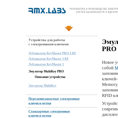
О компании
Продукция
Цены и заказ
По
Эмул
Устройства для работы
с электронными ключами
PRO
Дубликатор KeyMaster PRO 4 RF
Дубликатор KeyMaster 3 RF
Новое у
Дубликатор KeyMaster 3
собой
M
Эмулятор MultiKey PRO
запомин
Описание устройства
ключей-
Memory,
Эмулятор MultiKey
запомин
RFID кл
Перезаписываемые электронные
Устройс
ключи и метки
совремм
Стандартные электронные
дисплее
ключи и метки