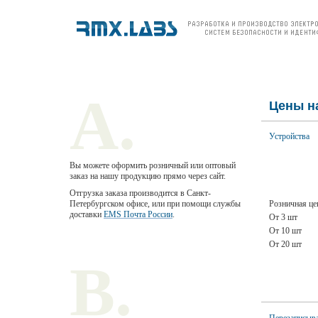
О компании
Продукция
Цены и заказ
По
A.
Цены н
Устройства
Вы можете оформить розничный или оптовый
заказ на нашу продукцию прямо через сайт.
Отгрузка заказа производится в Санкт-
Розничная це
Петербургском офисе, или при помощи службы
доставки
EMS Почта России
.
От 3 шт
От 10 шт
Оформить заказ
От 20 шт
В.
Перезаписыв