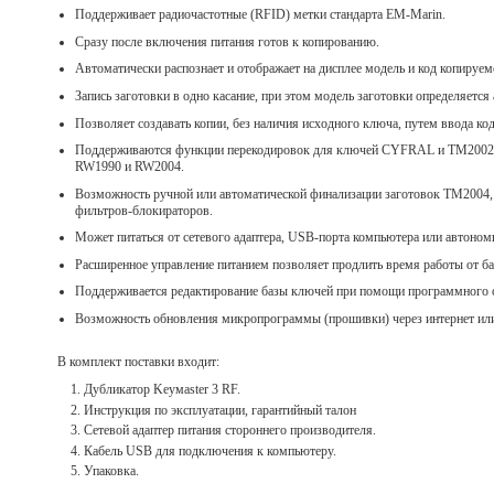
Поддерживает радиочастотные (RFID) метки стандарта EM-Marin.
Сразу после включения питания готов к копированию.
Автоматически распознает и отображает на дисплее модель и код копируем
Запись заготовки в одно касание, при этом модель заготовки определяется
Позволяет создавать копии, без наличия исходного ключа, путем ввода к
Поддерживаются функции перекодировок для ключей CYFRAL и ТМ2002, п
RW1990 и RW2004.
Возможность ручной или автоматической финализации заготовок TM2004
фильтров-блокираторов.
Может питаться от сетевого адаптера, USB-порта компьютера или автономн
Расширенное управление питанием позволяет продлить время работы от ба
Поддерживается редактирование базы ключей при помощи программного о
Возможность обновления микропрограммы (прошивки) через интернет или 
В комплект поставки входит:
Дубликатор Keyмaster 3 RF.
Инструкция по эксплуатации, гарантийный талон
Сетевой адаптер питания стороннего производителя.
Кабель USB для подключения к компьютеру.
Упаковка.