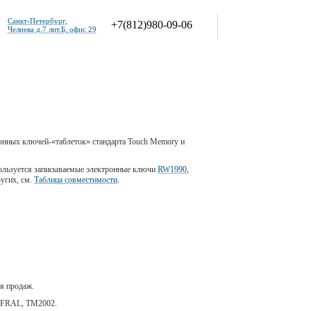
Санкт-Петербург,
+7(812)980-09-06
Челиева д.7 лит.Б, офис 29
Как связаться
Заказать
онных ключей-«таблеток» стандарта Touch Memory и
пользуется записываемые электронные ключи
RW1990
,
ругих, см.
Таблица совместимости
.
я продаж.
YFRAL, ТМ2002.