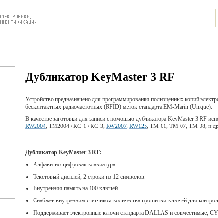
Поддержка и ПО
Форумы
Дубликатор KeyMaster 3 RF
Устройство предназначено для программирования полноценных копий электр
бесконтактных радиочастотных (RFID) меток стандарта EM-Marin (Unique).
В качестве заготовки для записи с помощью дубликатора KeyMaster 3 RF ис
RW2004
, TM2004 / КС-1 / КС-3,
RW2007
,
RW125
, TM-01, TM-07, TM-08, и д
Дубликатор KeyMaster 3 RF:
Алфавитно-цифровая клавиатура.
Текстовый дисплей, 2 строки по 12 символов.
Внутренняя память на 100 ключей.
Снабжен внутренним счетчиком количества прошитых ключей для контрол
Поддерживает электронные ключи стандарта DALLAS и совместимые, C