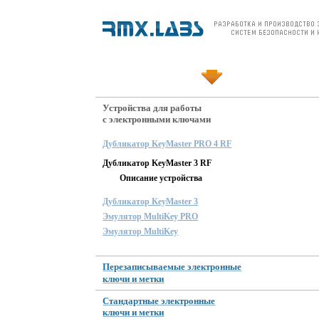
О компании
Продукция
Цены и заказ
Устройства для работы
с электронными ключами
Дубликатор KeyMaster PRO 4 RF
Дубликатор KeyMaster 3 RF
Описание устройства
Дубликатор KeyMaster 3
Эмулятор MultiKey PRO
Эмулятор MultiKey
Перезаписываемые электронные
ключи и метки
Стандартные электронные
ключи и метки