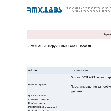
О компании
Продукция
Цены и заказ
По
Здрав
RMXLABS
>
Форумы RMX Labs
>
Новости
Форум Rmxlabs
admin
1.4.2014, 8:08
Форум RMXLABS снова откры
Администратор
Просим прощения за необхо
удалена...
Группа: Главные
администраторы
Сообщений: 7
Регистрация: 19.2.2014
Пользователь №: 1