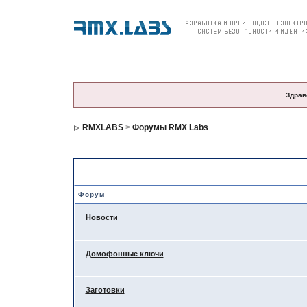
О компании
Продукция
Цены и заказ
По
Здрав
RMXLABS
>
Форумы RMX Labs
Форумы RMX Labs — подфорумы
Форум
Новости
Домофонные ключи
Заготовки