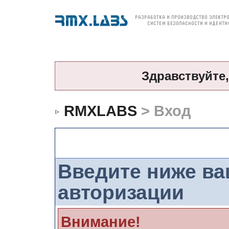
О компании
Продукция
Цены и заказ
По
Здравствуйте,
RMXLABS
> Вход
Вход
Введите ниже в
авторизации
Внимание!