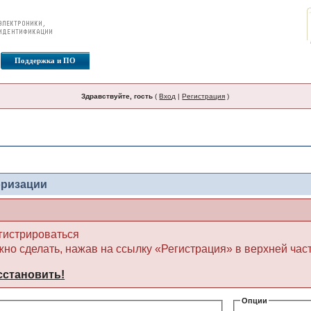
Поддержка и ПО
Форумы
Здравствуйте, гость
(
Вход
|
Регистрация
)
оризации
гистрироваться
жно сделать, нажав на ссылку «Регистрация» в верхней час
сстановить!
Опции