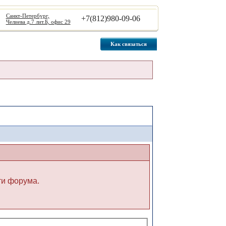
Санкт-Петербург,
+7(812)980-09-06
Челиева д.7 лит.Б, офис 29
Как связаться
ти форума.