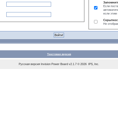
Запомнит
Если поста
автоматиче
если этим
Скрытнос
Не отобра
Текстовая версия
Русская версия
Invision Power Board
v2.1.7 © 2026 IPS, Inc.