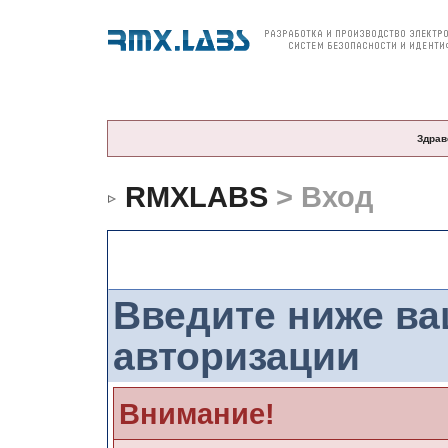
О компании
Продукция
Цены и заказ
По
Здрав
RMXLABS
> Вход
Вход
Введите ниже в
авторизации
Внимание!