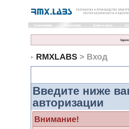
О компании
Продукция
Цены и заказ
По
Здрав
RMXLABS
> Вход
Вход
Введите ниже в
авторизации
Внимание!