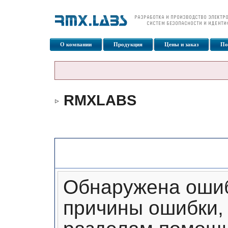
О компании
Продукция
Цены и заказ
По
RMXLABS
Сообщение форума
Обнаружена ошиб
причины ошибки, 