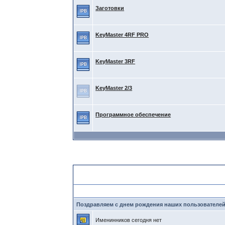
Заготовки
KeyMaster 4RF PRO
KeyMaster 3RF
KeyMaster 2/3
Программное обеспечение
Статистика форума
Поздравляем с днем рождения наших пользователей
Именинников сегодня нет