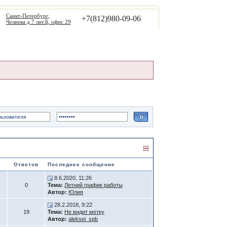
Санкт-Петербург,
+7(812)980-09-06
Челиева д.7 лит.Б, офис 29
Как связаться
Ответов
Последнее сообщение
8.6.2020, 11:26
0
Тема:
Летний график работы
Автор:
Юлия
28.2.2018, 9:22
19
Тема:
Не видит метку
Автор:
aleksei_spb