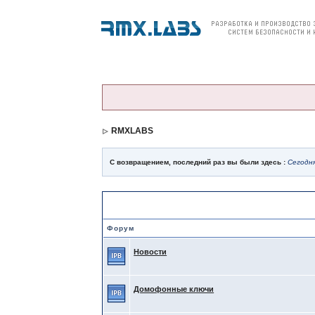
О компании
Продукция
Цены и заказ
RMXLABS
С возвращением, последний раз вы были здесь :
Сегодня
Форумы RMX Labs
Форум
Новости
Домофонные ключи