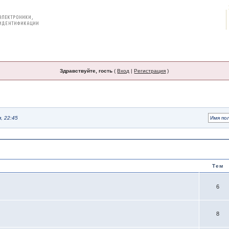
Поддержка и ПО
Форумы
Здравствуйте, гость
(
Вход
|
Регистрация
)
, 22:45
Тем
6
8