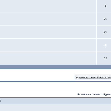
5
25
20
0
12
Удалить установленные фо
Активные темы
·
Адми
: