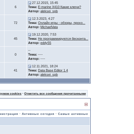
27.12.2015, 15:45
6
Тема:
E-marine X410 Какие ключи?
Автор:
aleksei_spb
12.3.2023, 4:27
72
Тема:
Онлайн игры - обзоры, прохо...
Автор:
MichaelVata
19.12.2020, 7:53
45
Тема:
Не программируются бесконта...
Автор:
eddy55
--
0
Тема:
----
Автор:
----
12.11.2021, 18:24
41
Тема:
Data Base Editor 1.4
Автор:
aleksei_spb
румом cookies
·
Отметить все сообщения прочитанными
нистрация
·
Активные сегодня
·
Самые активные