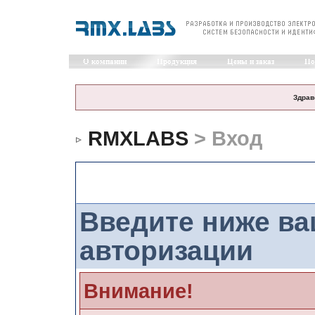
О компании
Продукция
Цены и заказ
По
Здрав
RMXLABS
> Вход
Вход
Введите ниже в
авторизации
Внимание!