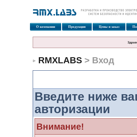
О компании
Продукция
Цены и заказ
По
Здрав
RMXLABS
> Вход
Вход
Введите ниже в
авторизации
Внимание!