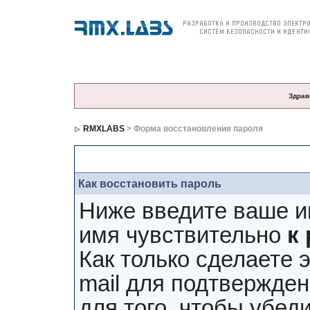
О компании
Продукция
Цены и заказ
По
Здрав
RMXLABS
> Форма восстановления пароля
Форма восстановления пароля
Как восстановить пароль
Ниже введите ваше и
имя чувствительно
к
Как только сделаете э
mail для подтвержден
для того, чтобы убед