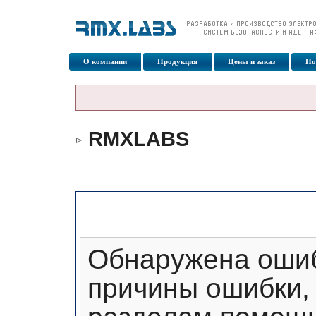
О компании
Продукция
Цены и заказ
По
RMXLABS
Сообщение форума
Обнаружена ошиб
причины ошибки, 